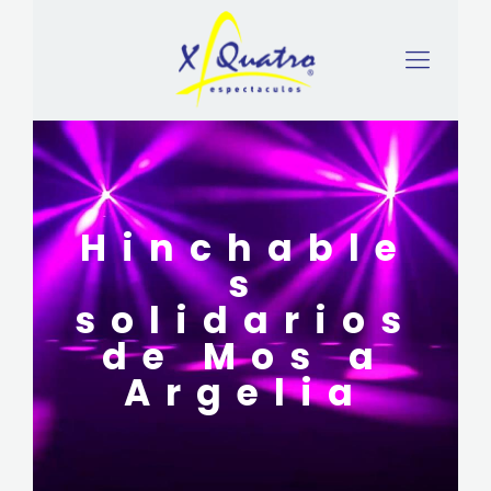
Hinchable
s
solidarios
de Mos a
Argelia