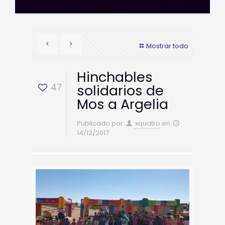
Mostrar todo
Hinchables
47
solidarios de
Mos a Argelia
Publicado por
xquatro
en
14/12/2017